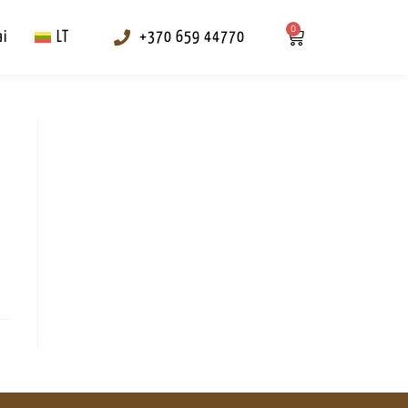
0
ai
LT
+370 659 44770