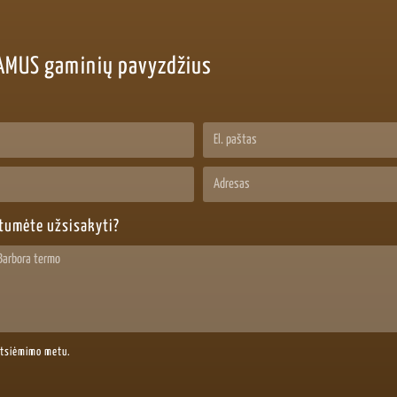
AMUS gaminių pavyzdžius
ėtumėte užsisakyti?
atsiėmimo metu.