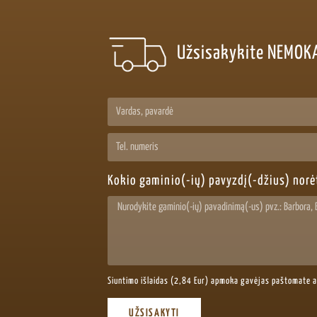
Užsisakykite NEMOK
Kokio gaminio(-ių) pavyzdį(-džius) nor
Siuntimo išlaidas (2,84 Eur) apmoka gavėjas paštomate 
UŽSISAKYTI