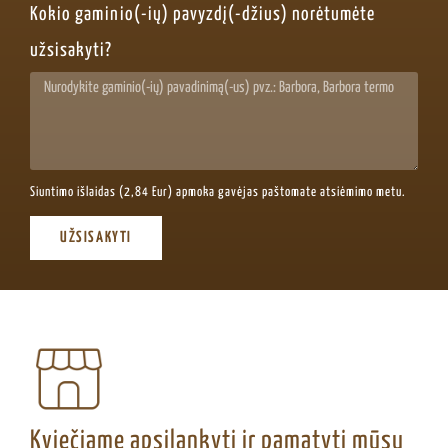
Kokio gaminio(-ių) pavyzdį(-džius) norėtumėte
užsisakyti?
Siuntimo išlaidas (2,84 Eur) apmoka gavėjas paštomate atsiėmimo metu.
UŽSISAKYTI
Kviečiame apsilankyti ir pamatyti mūsų