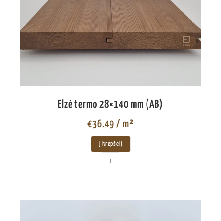
Elzė termo 28×140 mm (AB)
€
36.49
/ m²
Į krepšelį