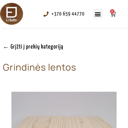
0
+370 659 44770
Tekstūravimas ir alyvavimas
← Grįžti į prekių kategoriją
Grindinės lentos