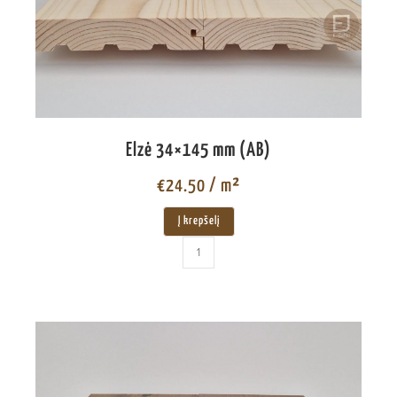
Elzė 34×145 mm (AB)
€
24.50
/ m²
Į krepšelį