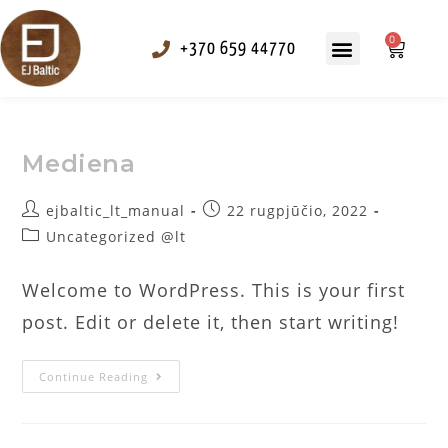
0
+370 659 44770
Tekstūravimas ir alyvavimas
Mediena
ejbaltic_lt_manual
22 rugpjūčio, 2022
Uncategorized @lt
Welcome to WordPress. This is your first
post. Edit or delete it, then start writing!
Continue Reading