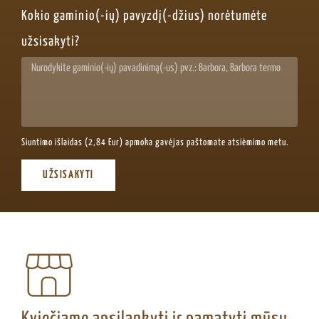
Kokio gaminio(-ių) pavyzdį(-džius) norėtumėte
užsisakyti?
Siuntimo išlaidas (2,84 Eur) apmoka gavėjas paštomate atsiėmimo metu.
UŽSISAKYTI