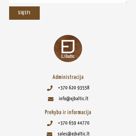
SIŲSTI
Administracija
+370 620 93558
info@ejbaltic.lt
Prekyba ir informacija
+370 659 44770
sales@ejbaltic.lt