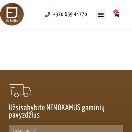
0
+370 659 44770
Tekstūravimas ir alyvavimas
Užsisakykite NEMOKAMUS gaminių
pavyzdžius