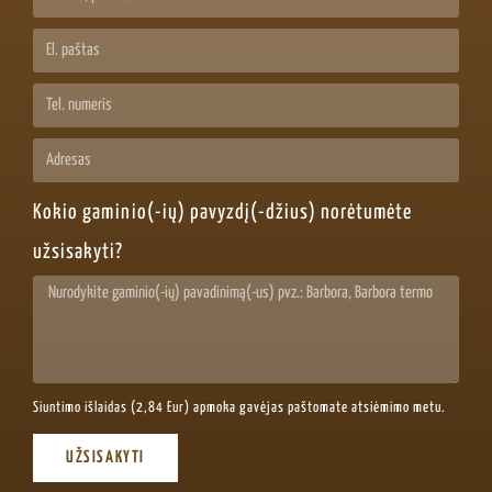
Kokio gaminio(-ių) pavyzdį(-džius) norėtumėte
užsisakyti?
Siuntimo išlaidas (2,84 Eur) apmoka gavėjas paštomate atsiėmimo metu.
UŽSISAKYTI