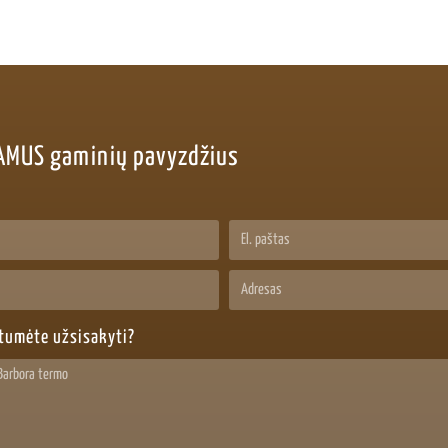
AMUS gaminių pavyzdžius
ėtumėte užsisakyti?