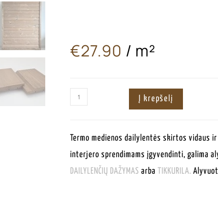
€
27.90
/ m²
ㅤ
Į krepšelį
Termo medienos dailylentės skirtos vidaus ir
interjero sprendimams įgyvendinti, galima alyv
DAILYLENČIŲ DAŽYMAS
arba
TIKKURILA.
Alyvuota