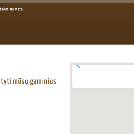
atsiėmimo metu.
matyti mūsų gaminius