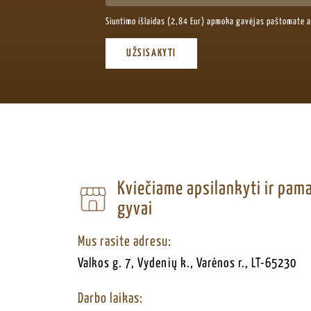
Siuntimo išlaidas (2,84 Eur) apmoka gavėjas paštomate 
UŽSISAKYTI
Kviečiame apsilankyti ir pa
gyvai
Mus rasite adresu:
Valkos g. 7, Vydenių k., Varėnos r., LT-65230
Darbo laikas: