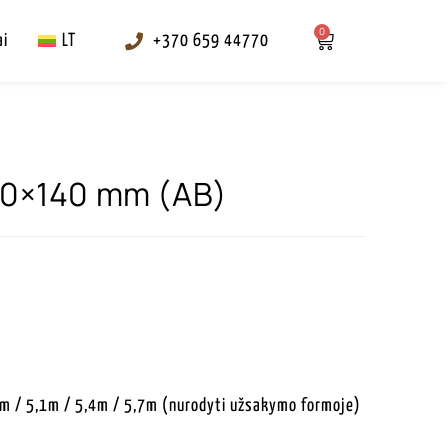
0
ai
LT
+370 659 44770
 20×140 mm (AB)
,8m / 5,1m / 5,4m / 5,7m (nurodyti užsakymo formoje)