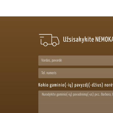
Užsisakykite NEMOK
Kokio gaminio(-ių) pavyzdį(-džius) nor