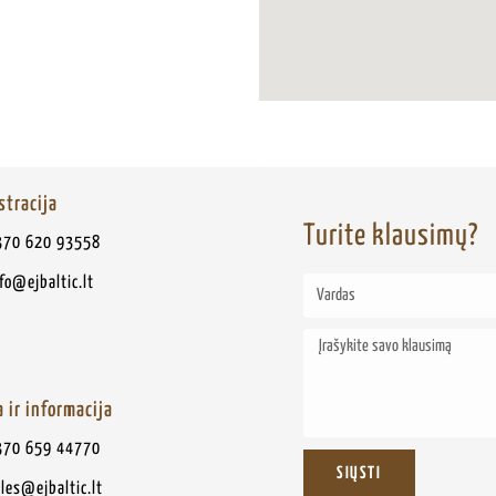
stracija
Turite klausimų?
370 620 93558
fo@ejbaltic.lt
 ir informacija
370 659 44770
SIŲSTI
les@ejbaltic.lt