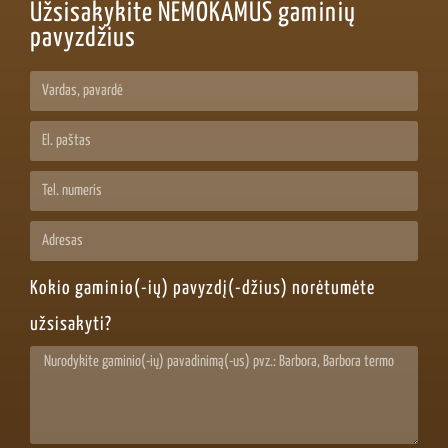
Užsisakykite NEMOKAMUS gaminių
pavyzdžius
Kokio gaminio(-ių) pavyzdį(-džius) norėtumėte
užsisakyti?