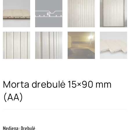
Morta drebulė 15×90 mm
(AA)
Mediena: Drebulė