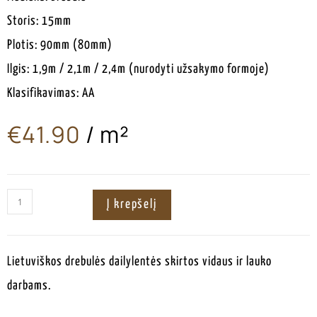
Storis: 15mm
Plotis: 90mm (80mm)
Ilgis: 1,9m / 2,1m / 2,4m (nurodyti užsakymo formoje)
Klasifikavimas: AA
€
41.90
/ m²
ㅤ
Į krepšelį
Lietuviškos drebulės dailylentės skirtos vidaus ir lauko
darbams.