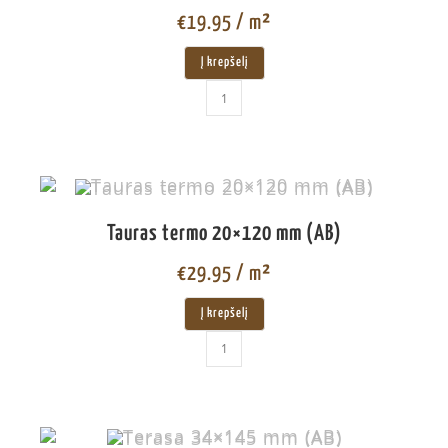
€
19.95
/ m²
Į krepšelį
Tauras termo 20×120 mm (AB)
€
29.95
/ m²
Į krepšelį