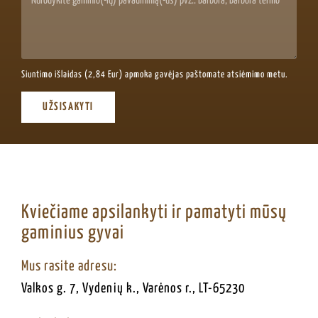
Siuntimo išlaidas (2,84 Eur) apmoka gavėjas paštomate atsiėmimo metu.
UŽSISAKYTI
Kviečiame apsilankyti ir pamatyti mūsų
gaminius gyvai
Mus rasite adresu:
Valkos g. 7, Vydenių k., Varėnos r., LT-65230