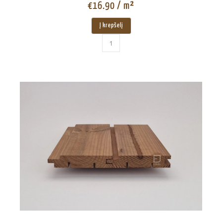
€
16.90
/ m²
Į krepšelį