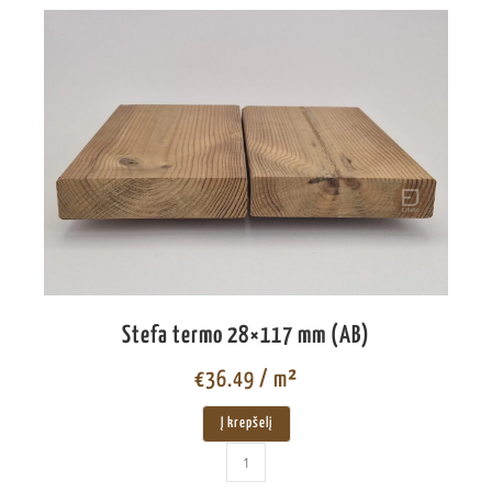
Stefa termo 28×117 mm (AB)
€
36.49
/ m²
Į krepšelį