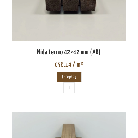
Nida termo 42×42 mm (AB)
€
56.14
/ m²
Į krepšelį