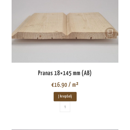
Pranas 18×145 mm (AB)
€
16.90
/ m²
Į krepšelį