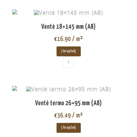
Ventė 18×145 mm (AB)
€
16.90
/ m²
Į krepšelį
Ventė termo 26×95 mm (AB)
€
36.49
/ m²
Į krepšelį