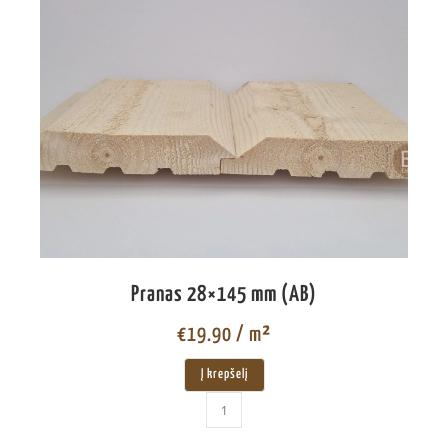
Pranas 28×145 mm (AB)
€
19.90
/ m²
Į krepšelį