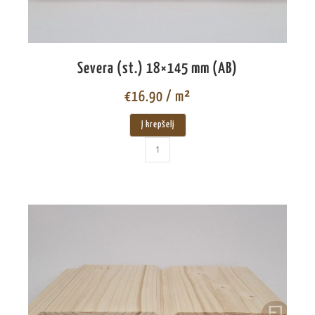
Severa (st.) 18×145 mm (AB)
€
16.90
/ m²
Į krepšelį