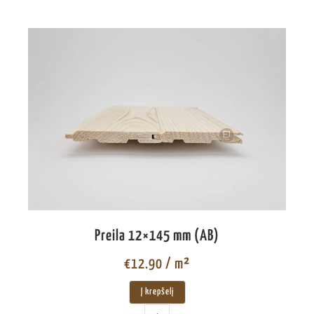
Preila 12×145 mm (AB)
€
12.90
/ m²
Į krepšelį