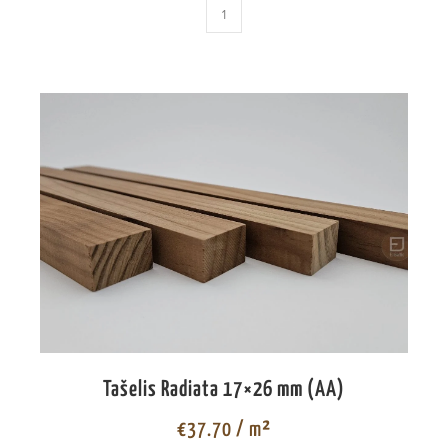
Tašelis Radiata 17×26 mm (AA)
€
37.70
/ m²