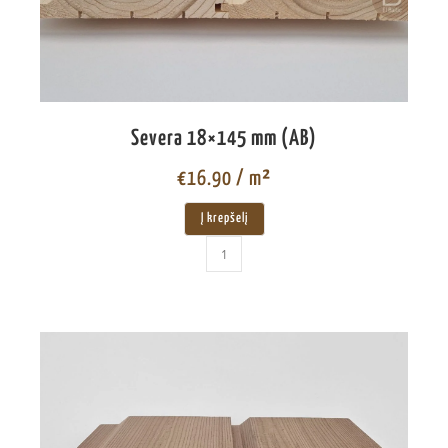
Severa 18×145 mm (AB)
€
16.90
/ m²
Į krepšelį