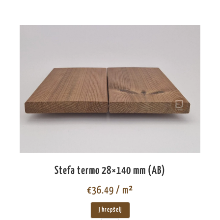
Stefa termo 28×140 mm (AB)
€
36.49
/ m²
Į krepšelį