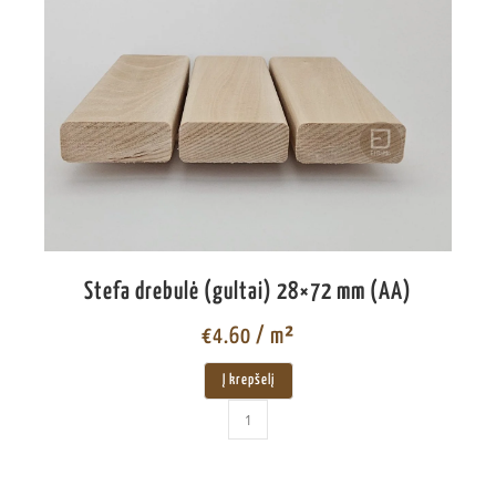
Stefa drebulė (gultai) 28×72 mm (AA)
€
4.60
/ m²
Į krepšelį