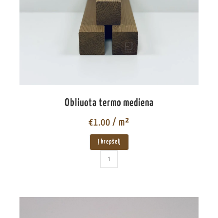
Obliuota termo mediena
€
1.00
/ m²
Į krepšelį