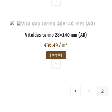
Vitoldas termo 28×140 mm (AB)
€
36.49
/ m²
Į krepšelį
1
2