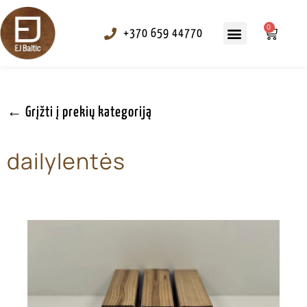
0
+370 659 44770
Tekstūravimas ir alyvavimas
← Grįžti į prekių kategoriją
dailylentės